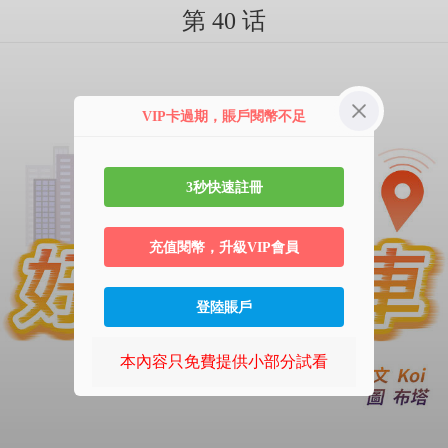
第 40 话
VIP卡過期，賬戶閱幣不足
3秒快速註冊
充值閱幣，升級VIP會員
登陸賬戶
本內容只免費提供小部分試看