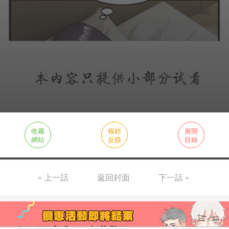
收藏
報錯
展開
網站
反饋
目錄
« 上一話
返回封面
下一話 »