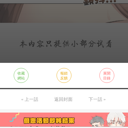
收藏
報錯
展開
網站
反饋
目錄
« 上一話
返回封面
下一話 »