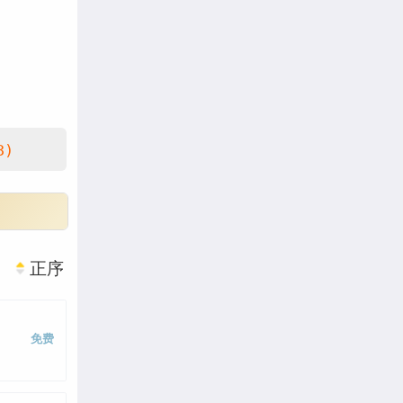
3)
正序
漫画
免费