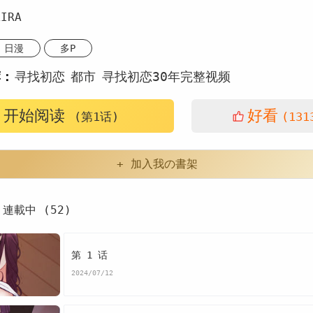
IRA
日漫
多P
荐：
寻找初恋
都市
寻找初恋30年完整视频
栏目寻找初恋
一封信时隔43年寻找初恋
开始阅读
好看
(第1话)
(131
信43岁女兵寻找初恋
如何找到初恋的联系方式
+ 加入我の書架
初恋30年完整视频
韩漫寻找初恋
寻找初恋漫画
連載中 (52)
漫画免费
看寻找初恋漫画末删减版
寻找初恋免费
恋漫画最新话
寻找初恋漫画汗汗漫画
寻找初恋漫画歪歪
第 1 话
2024/07/12
漫画土豪漫画
寻找初恋漫画完整
寻找初恋免费版下拉式