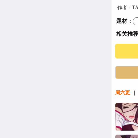
作者：TA
题材：
相关推
好久不见
你有一封
韩漫寻找
周六更
| 
寻找初恋
版寻找初
寻找初恋