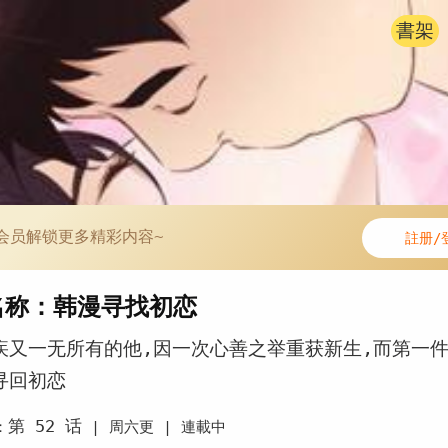
書架
会员解锁更多精彩内容~
註册/
名称：韩漫寻找初恋
疾又一无所有的他,因一次心善之举重获新生,而第一
寻回初恋
第 52 话
：
|
周六更 |
連載中