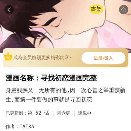
書架
成為会员解锁更多精彩内容~
註册/登入
漫画名称：寻找初恋漫画完整
身患残疾又一无所有的他,因一次心善之举重获新
生,而第一件要做的事就是寻回初恋
第 52 话
已更新到：
|
周六更 |
連載中
作者：TAIRA