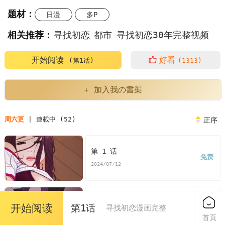
题材：
日漫
多P
相关推荐：
寻找初恋
都市
寻找初恋30年完整视频
好久不见栏目寻找初恋
一封信时隔43年寻找初恋
开始阅读
好看
(第1话)
(1313)
你有一封信43岁女兵寻找初恋
+ 加入我の書架
如何找到初恋的联系方式
周六更
| 連載中 (52)
正序
韩漫寻找初恋30年完整视频
韩漫寻找初恋
第 1 话
免费
寻找初恋漫画
寻找初恋漫画免费
2024/07/12
看寻找初恋漫画末删减版
寻找初恋免费
第 2 话
开始阅读
第1话
寻找初恋漫画完整
免费
版寻找初恋漫画最新话
寻找初恋漫画汗汗漫画
2024/07/12
首頁