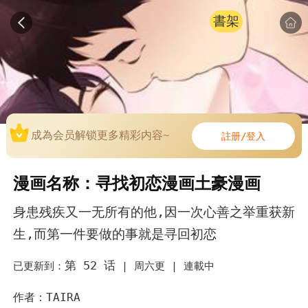
書架
成為会员解锁更多精彩内容~
註册/登入
漫画名称：寻找初恋漫画土豪漫画
身患残疾又一无所有的他,因一次心善之举重获新
生,而第一件要做的事就是寻回初恋
第 52 话
已更新到：
|
周六更 |
連載中
作者：TAIRA