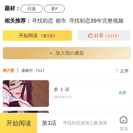
题材：
日漫
多P
相关推荐：
寻找初恋
都市
寻找初恋30年完整视频
好久不见栏目寻找初恋
一封信时隔43年寻找初恋
开始阅读
好看
(第1话)
(1313)
你有一封信43岁女兵寻找初恋
+ 加入我の書架
如何找到初恋的联系方式
周六更
| 連載中 (52)
正序
韩漫寻找初恋30年完整视频
韩漫寻找初恋
第 1 话
免费
寻找初恋漫画
寻找初恋漫画免费
2024/07/12
看寻找初恋漫画末删减版
寻找初恋免费
第 2 话
开始阅读
第1话
寻找初恋漫画土豪漫画
免费
版寻找初恋漫画最新话
寻找初恋漫画汗汗漫画
2024/07/12
首頁